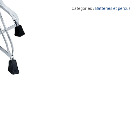
HT230
Catégories :
Batteries et percu