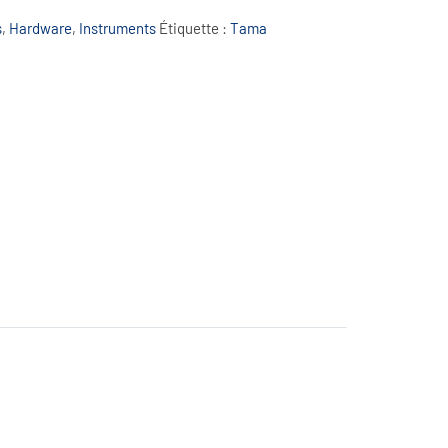
e
s
,
Hardware
,
Instruments
Étiquette :
Tama
r
n
a
t
i
v
e
: