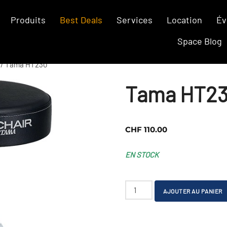
Produits
Best Deals
Services
Location
Év
Space Blog
/ Tama HT230
Tama HT2
CHF
110.00
EN STOCK
quantité
AJOUTER AU PANIER
de
Tama