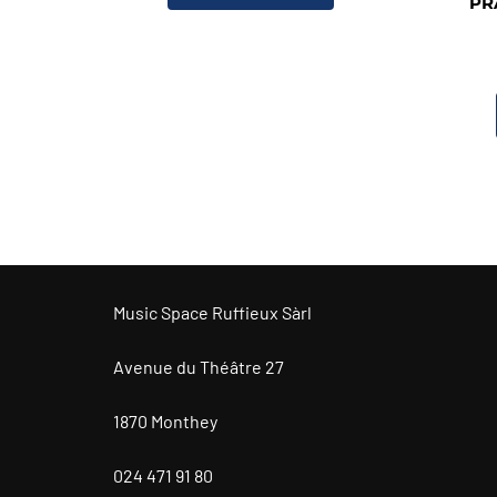
PR
était :
est :
CHF 980.00.
CHF 900.00.
Music Space Ruffieux Sàrl
Avenue du Théâtre 27
1870 Monthey
024 471 91 80