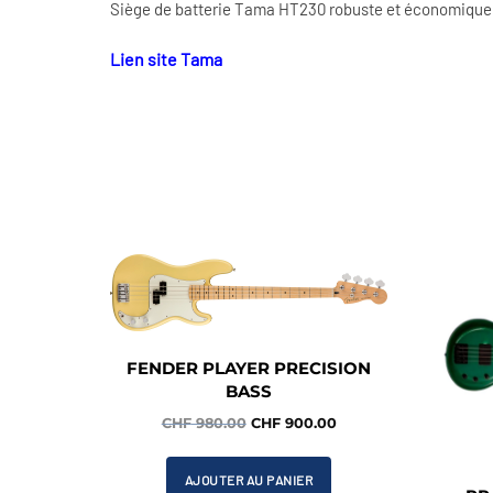
Siège de batterie Tama HT230 robuste et économique
Lien site Tama
FENDER PLAYER PRECISION
BASS
Le
Le
CHF
980.00
CHF
900.00
prix
prix
initial
actuel
AJOUTER AU PANIER