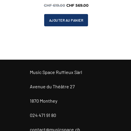
Le
Le
CHF
619.00
CHF
569.00
prix
prix
initial
actuel
AJOUTER AU PANIER
était :
est :
CHF 619.00.
CHF 569.00.
Music Space Ruffieux Sàrl
Avenue du Théâtre 27
1870 Monthey
024 471 91 80
contact@musicspace.ch