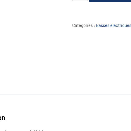
de
Pralong
Variomaster
Vintage
Catégories :
Basses électrique
Green
en