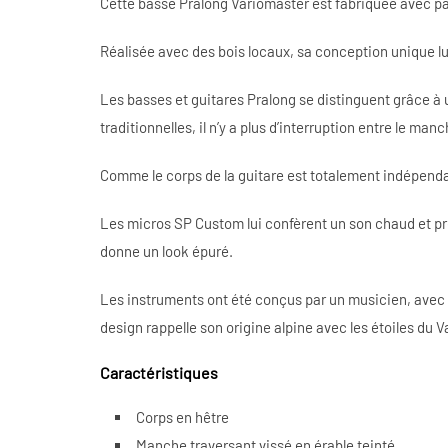
Cette basse Pralong Variomaster est fabriquée avec pa
Réalisée avec des bois locaux, sa conception unique l
Les basses et guitares Pralong se distinguent grâce à 
traditionnelles, il n’y a plus d’interruption entre le ma
Comme le corps de la guitare est totalement indépenda
Les micros SP Custom lui confèrent un son chaud et précis
donne un look épuré.
Les instruments ont été conçus par un musicien, avec u
design rappelle son origine alpine avec les étoiles du 
Caractéristiques
Corps en hêtre
Manche traversant vissé en érable teinté