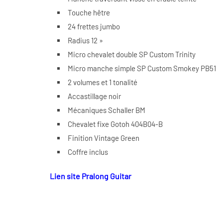
Touche hêtre
24 frettes jumbo
Radius 12 »
Micro chevalet double SP Custom Trinity
Micro manche simple SP Custom Smokey PB51
2 volumes et 1 tonalité
Accastillage noir
Mécaniques Schaller BM
Chevalet fixe Gotoh 404B04-B
Finition Vintage Green
Coffre inclus
Lien site Pralong Guitar