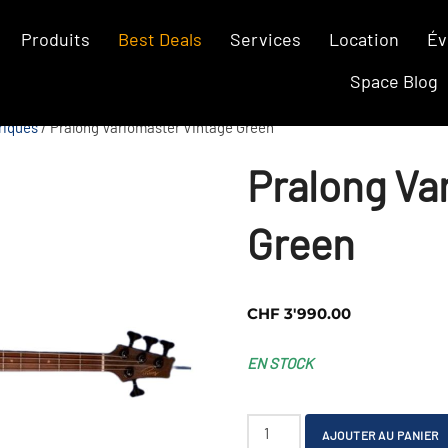
Produits
Best Deals
Services
Location
Év
Space Blog
riques
/ Pralong Variomaster Vintage Green
Pralong Va
Green
CHF
3'990.00
EN STOCK
quantité
AJOUTER AU PANIER