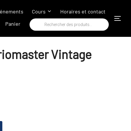
énements
Cours
Horaires et contact
PERM
Recherche
Panier
de
produits
riomaster Vintage
A