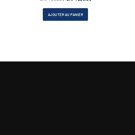
est :
prix
prix
CHF 300.00.
initial
actuel
AJOUTER AU PANIER
était :
est :
CHF 1'368.00.
CHF 1'250.00.