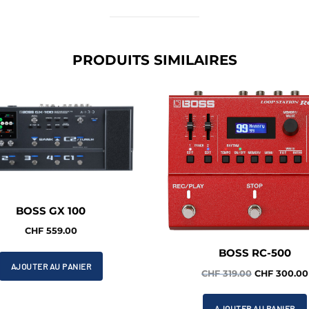
PRODUITS SIMILAIRES
BOSS GX 100
CHF
559.00
BOSS RC-500
AJOUTER AU PANIER
Le
CHF
319.00
CHF
300.00
prix
initial
AJOUTER AU PANIER