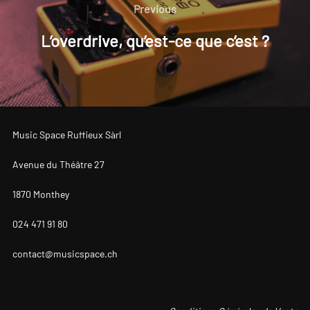
de
Previous
Previous
r
n
l’article
L’overdrive, qu’est-ce que c’est ?
a
t
i
v
e
Music Space Ruffieux Sàrl
:
Avenue du Théâtre 27
1870 Monthey
024 471 91 80
contact@musicspace.ch