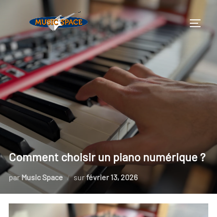
Aller
au
PERMU
contenu
Comment choisir un piano numérique ?
Publié
par
Music Space
sur
février 13, 2026
le