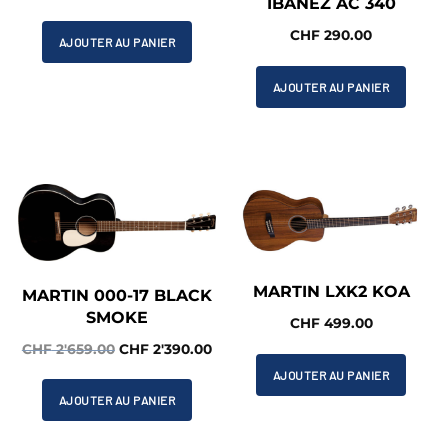
IBANEZ AC 340
CHF
290.00
AJOUTER AU PANIER
AJOUTER AU PANIER
MARTIN LXK2 KOA
MARTIN 000-17 BLACK
SMOKE
CHF
499.00
Le
Le
CHF
2'659.00
CHF
2'390.00
prix
prix
AJOUTER AU PANIER
initial
actuel
AJOUTER AU PANIER
était :
est :
CHF 2'659.00.
CHF 2'390.00.