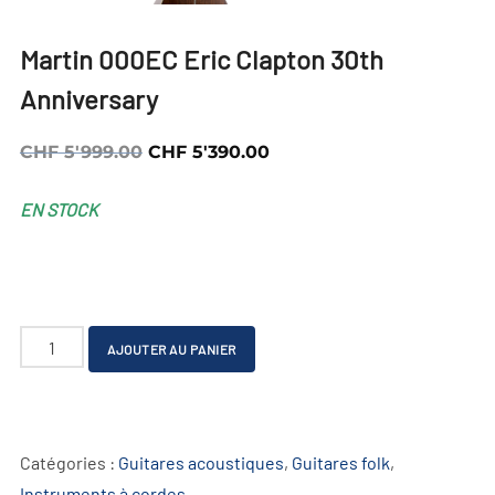
Martin 000EC Eric Clapton 30th
Anniversary
Le
Le
CHF
5'999.00
CHF
5'390.00
prix
prix
EN STOCK
initial
actuel
était :
est :
CHF 5'999.00.
CHF 5'390.00.
quantité
A
AJOUTER AU PANIER
de
l
Martin
t
000EC
e
Catégories :
Guitares acoustiques
,
Guitares folk
,
Eric
r
Instruments à cordes
Clapton