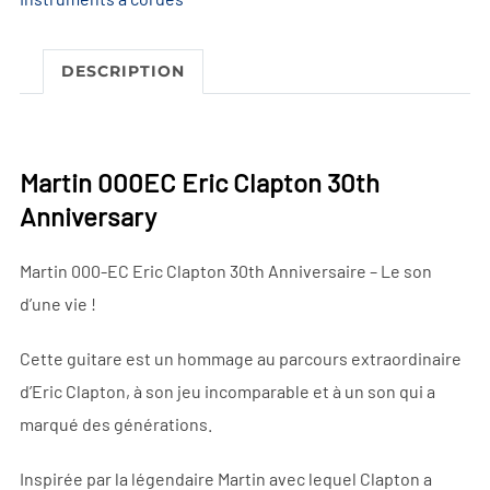
n
30th
a
Anniversary
t
DESCRIPTION
i
v
e
Martin 000EC Eric Clapton 30th
:
Anniversary
Martin 000-EC Eric Clapton 30th Anniversaire – Le son
d’une vie !
Cette guitare est un hommage au parcours extraordinaire
d’Eric Clapton, à son jeu incomparable et à un son qui a
marqué des générations.
Inspirée par la légendaire Martin avec lequel Clapton a