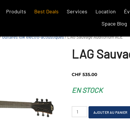
Produits
Best Deals
Services
Location
Év
Space Blog
/
Guitares folk électro-acoustiques
/ LAG Sauvage Auditorium ACE
LAG Sauva
CHF
535.00
EN STOCK
quantité
AJOUTER AU PANIER
de
LAG