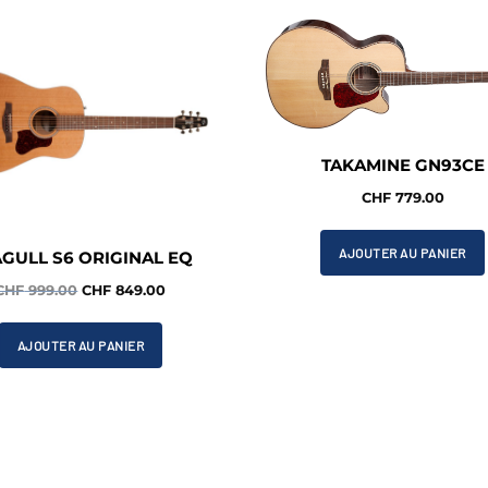
TAKAMINE GN93CE
CHF
779.00
AJOUTER AU PANIER
GULL S6 ORIGINAL EQ
Le
Le
CHF
999.00
CHF
849.00
prix
prix
initial
actuel
AJOUTER AU PANIER
était :
est :
CHF 999.00.
CHF 849.00.