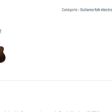
Sauvage
Auditorium
Catégorie :
Guitares folk élect
ACE