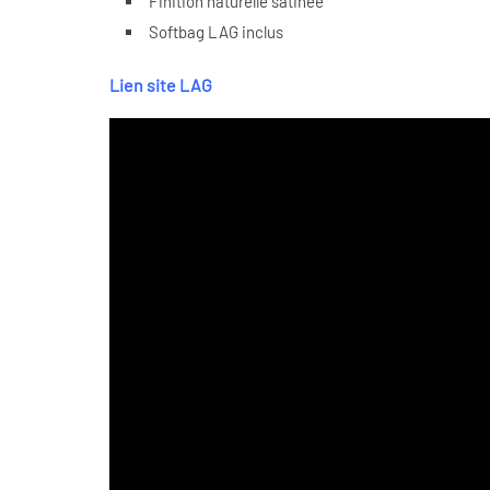
Finition naturelle satinée
Softbag LAG inclus
Lien site LAG