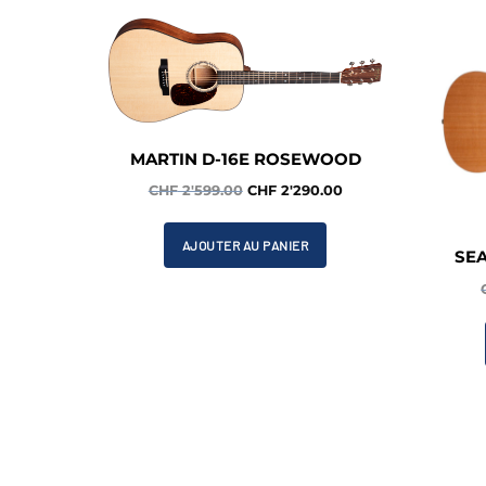
MARTIN D-16E ROSEWOOD
Le
Le
CHF
2'599.00
CHF
2'290.00
prix
prix
initial
actuel
AJOUTER AU PANIER
SEA
était :
est :
CHF 2'599.00.
CHF 2'290.00.