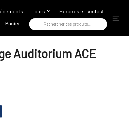
énements
Cours
Horaires et contact
PERM
Recherche
Panier
de
produits
ge Auditorium ACE
A
l
t