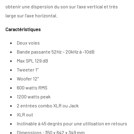
obtenir une dispersion du son sur l’axe vertical et très
large sur l’axe horizontal.
Caractéristiques
Deux voies
Bande passante 52Hz – 20kHz à -10dB
Max SPL 129 dB
Tweeter 1″
Woofer 12″
600 watts RMS
1200 watts peak
2 entrées combo XLR ou Jack
XLR out
Inclinable à 45 degrés pour une utilisation en retours
Dimensions : 350 x 642 x 349 mm