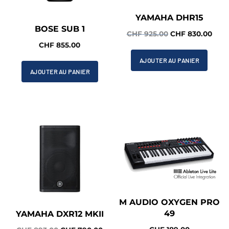
YAMAHA DHR15
BOSE SUB 1
Le
Le
CHF
925.00
CHF
830.00
CHF
855.00
prix
prix
initial
actu
AJOUTER AU PANIER
était :
est :
AJOUTER AU PANIER
CHF 925.00.
CHF 
M AUDIO OXYGEN PRO
49
YAMAHA DXR12 MKII