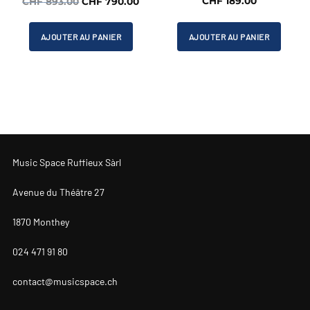
Le
Le
CHF
189.00
CHF
893.00
CHF
790.00
prix
prix
initial
actuel
AJOUTER AU PANIER
AJOUTER AU PANIER
était :
est :
CHF 893.00.
CHF 790.00.
Music Space Ruffieux Sàrl
Avenue du Théâtre 27
1870 Monthey
024 471 91 80
contact@musicspace.ch