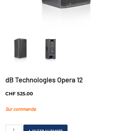
dB Technologies Opera 12
CHF
525.00
Sur commande
quantité
A
AJOUTER AU PANIER