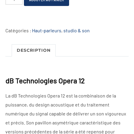
de
l
dB
t
Technologies
e
Catégories :
Haut-parleurs
,
studio & son
Opera
r
12
n
a
DESCRIPTION
t
i
v
dB Technologies Opera 12
e
:
La dB Technologies Opera 12 est la combinaison de la
puissance, du design acoustique et du traitement
numérique du signal capable de délivrer un son vigoureux
et précis. Son pavillon asymétrique caractéristique des
versions précédentes de la série a été repensé pour