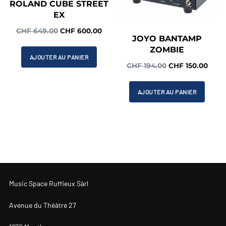
ROLAND CUBE STREET
EX
Le
Le
CHF
649.00
CHF
600.00
JOYO BANTAMP
prix
prix
ZOMBIE
initial
actuel
AJOUTER AU PANIER
Le
Le
CHF
194.00
CHF
150.00
était :
est :
prix
prix
CHF 649.00.
CHF 600.00.
initial
actue
AJOUTER AU PANIER
était :
est :
CHF 194.00.
CHF 1
Music Space Ruffieux Sàrl
Avenue du Théâtre 27