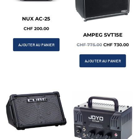
NUX AC-25
CHF
200.00
AMPEG SVT15E
Le
Le
CHF
775.00
CHF
730.00
AJOUTER AU PANIER
prix
prix
initial
actu
AJOUTER AU PANIER
était :
est :
CHF 775.00.
CHF 