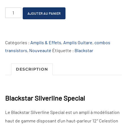
quantité
A
AJOUTER AU PANIER
de
l
Blackstar
t
Silverline
e
Catégories :
Amplis & Effets
,
Amplis Guitare
,
combos
Special
r
transistors
,
Nouveauté
Étiquette :
Blackstar
n
a
t
DESCRIPTION
i
v
e
Blackstar Silverline Special
:
Le Blackstar Silverline Special est un ampli à modélisation
haut de gamme disposant d’un haut-parleur 12″ Celestion