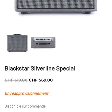
Blackstar Silverline Special
Le
Le
CHF
619.00
CHF
569.00
prix
prix
En réapprovisionnement
initial
actuel
était :
est :
Disponible sur commande
CHF 619.00.
CHF 569.00.