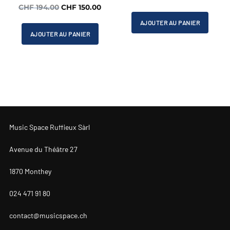
Le
Le
CHF
194.00
CHF
150.00
prix
prix
prix
prix
initial
actu
AJOUTER AU PANIER
initial
actuel
était :
est :
AJOUTER AU PANIER
était :
est :
CHF 559.00.
CHF 
CHF 194.00.
CHF 150.00.
Music Space Ruffieux Sàrl
Avenue du Théâtre 27
1870 Monthey
024 471 91 80
contact@musicspace.ch