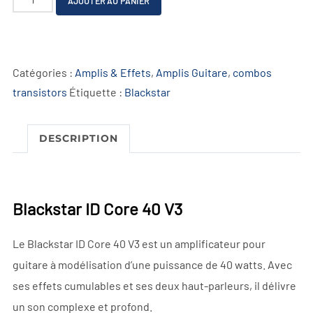
AJOUTER AU PANIER
de
l
Blackstar
t
ID
e
Catégories :
Amplis & Effets
,
Amplis Guitare
,
combos
Core
r
transistors
Étiquette :
Blackstar
40
n
V3
a
t
DESCRIPTION
i
v
e
Blackstar ID Core 40 V3
:
Le Blackstar ID Core 40 V3 est un amplificateur pour
guitare à modélisation d’une puissance de 40 watts. Avec
ses effets cumulables et ses deux haut-parleurs, il délivre
un son complexe et profond.