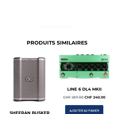
PRODUITS SIMILAIRES
LINE 6 DL4 MKII
Le
Le
CHF
257.00
CHF
240.00
prix
prix
initial
actu
AJOUTER AU PANIER
SHEERAN BUSKER