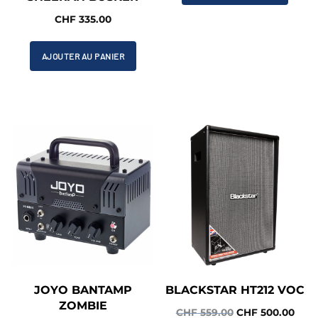
était :
est :
CHF
335.00
CHF 257.00.
CHF 
AJOUTER AU PANIER
JOYO BANTAMP
BLACKSTAR HT212 VOC
ZOMBIE
Le
Le
CHF
559.00
CHF
500.00