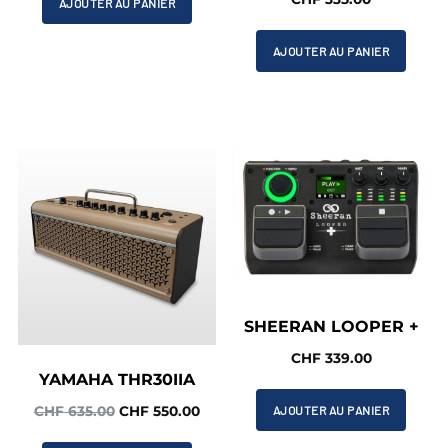
AJOUTER AU PANIER
était :
est :
CHF 649.00.
CHF 600.00.
AJOUTER AU PANIER
SHEERAN LOOPER +
CHF
339.00
YAMAHA THR30IIA
Le
Le
AJOUTER AU PANIER
CHF
635.00
CHF
550.00
prix
prix