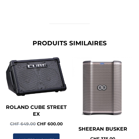
PRODUITS SIMILAIRES
ROLAND CUBE STREET
EX
Le
Le
CHF
649.00
CHF
600.00
SHEERAN BUSKER
prix
prix
initial
actuel
CHF
335.00