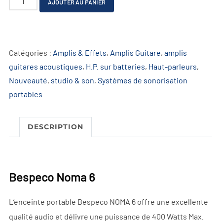
AJOUTER AU PANIER
de
l
Bespeco
t
Noma
e
Catégories :
Amplis & Effets
,
Amplis Guitare
,
amplis
6
r
guitares acoustiques
,
H.P. sur batteries
,
Haut-parleurs
,
n
Nouveauté
,
studio & son
,
Systèmes de sonorisation
a
portables
t
i
v
DESCRIPTION
e
:
Bespeco Noma 6
L’enceinte portable Bespeco NOMA 6 offre une excellente
qualité audio et délivre une puissance de 400 Watts Max.