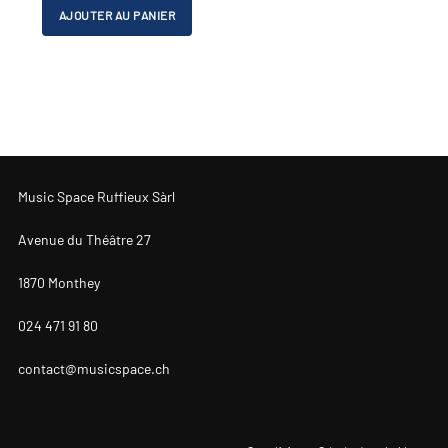
initial
actuel
AJOUTER AU PANIER
était :
est :
CHF 635.00.
CHF 550.00.
Music Space Ruffieux Sàrl
Avenue du Théâtre 27
1870 Monthey
024 471 91 80
contact@musicspace.ch