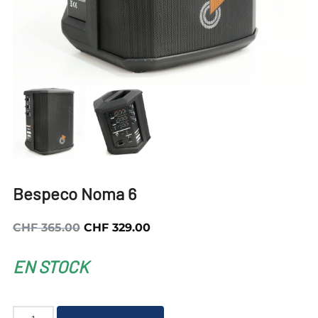
Bespeco Noma 6
Le
Le
CHF
365.00
CHF
329.00
prix
prix
EN STOCK
initial
actuel
était :
est :
CHF 365.00.
CHF 329.00.
quantité
A