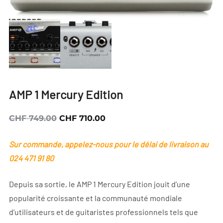
AMP 1 Mercury Edition
Le
Le
CHF
749.00
CHF
710.00
prix
prix
Sur commande, appelez-nous pour le délai de livraison au
initial
actuel
024 471 91 80
était :
est :
CHF 749.00.
CHF 710.00.
Depuis sa sortie, le AMP 1 Mercury Edition jouit d’une
popularité croissante et la communauté mondiale
d’utilisateurs et de guitaristes professionnels tels que