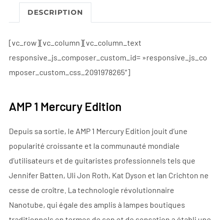
a
DESCRIPTION
t
i
[vc_row][vc_column][vc_column_text
v
responsive_js_composer_custom_id= »responsive_js_co
e
mposer_custom_css_2091978265″]
:
AMP 1 Mercury Edition
Depuis sa sortie, le AMP 1 Mercury Edition jouit d’une
popularité croissante et la communauté mondiale
d’utilisateurs et de guitaristes professionnels tels que
Jennifer Batten, Uli Jon Roth, Kat Dyson et Ian Crichton ne
cesse de croître. La technologie révolutionnaire
Nanotube, qui égale des amplis à lampes boutiques
traditionnels en termes de son et de sensation a établi une