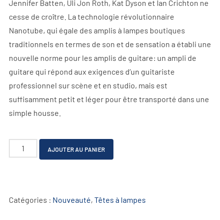
Jennifer Batten, Uli Jon Roth, Kat Dyson et Ian Crichton ne
cesse de croître. La technologie révolutionnaire
Nanotube, qui égale des amplis à lampes boutiques
traditionnels en termes de son et de sensation a établi une
nouvelle norme pour les amplis de guitare: un ampli de
guitare qui répond aux exigences d’un guitariste
professionnel sur scène et en studio, mais est
suffisamment petit et léger pour être transporté dans une
simple housse.
quantité
A
AJOUTER AU PANIER
de
l
AMP
t
1
e
Catégories :
Nouveauté
,
Têtes à lampes
Mercury
r
Edition
n