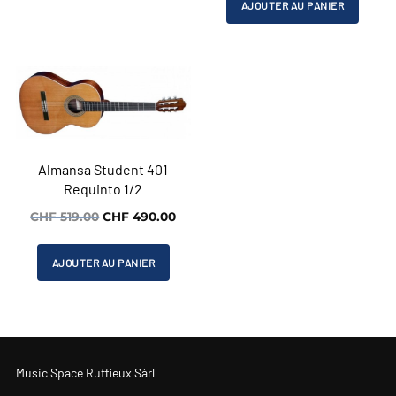
initial
actu
AJOUTER AU PANIER
CHF 829.00.
CHF 749.00.
était :
est :
CHF 549.00.
CHF 
Almansa Student 401
Requinto 1/2
Le
Le
CHF
519.00
CHF
490.00
prix
prix
initial
actuel
AJOUTER AU PANIER
était :
est :
CHF 519.00.
CHF 490.00.
Music Space Ruffieux Sàrl