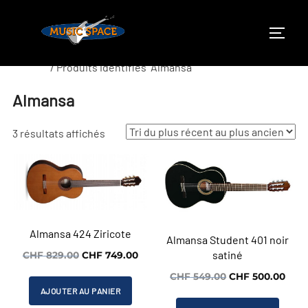
Aller
au
PERMU
contenu
Accueil
/ Produits identifiés “Almansa”
Almansa
Trié
3 résultats affichés
du
plus
récent
au
plus
Almansa 424 Ziricote
Almansa Student 401 noir
ancien
satiné
Le
Le
CHF
829.00
CHF
749.00
prix
prix
Le
Le
CHF
549.00
CHF
500.00
initial
actuel
AJOUTER AU PANIER
prix
prix
était :
est :