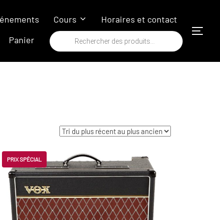
énements
Cours
Horaires et contact
PERM
Recherche
Panier
de
produits
PRIX SPÉCIAL