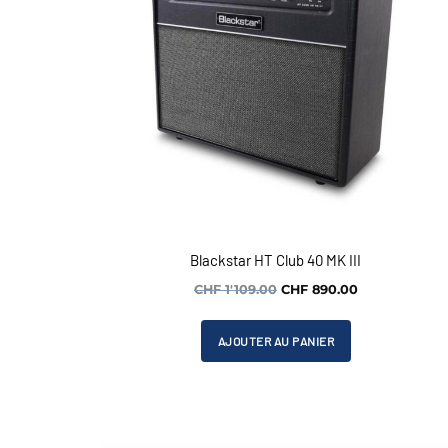
Blackstar HT Club 40 MK III
Le
Le
CHF
1'109.00
CHF
890.00
prix
prix
initial
actuel
AJOUTER AU PANIER
était :
est :
CHF 1'109.00.
CHF 890.00.