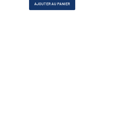
initial
actuel
AJOUTER AU PANIER
était :
est :
CHF 890.00.
CHF 790.00.