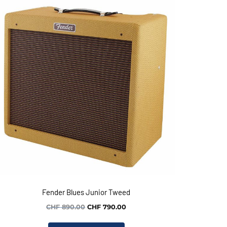
Fender Blues Junior Tweed
Le
Le
CHF
890.00
CHF
790.00
prix
prix