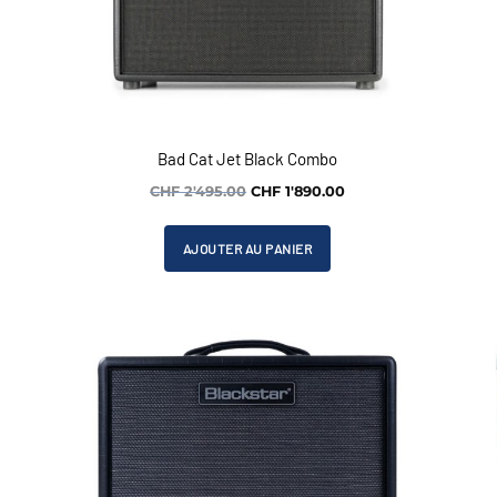
Bad Cat Jet Black Combo
Le
Le
CHF
2'495.00
CHF
1'890.00
prix
prix
initial
actuel
AJOUTER AU PANIER
était :
est :
CHF 2'495.00.
CHF 1'890.00.