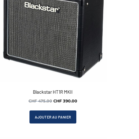
Blackstar HT1R MKII
Le
Le
CHF
475.00
CHF
390.00
prix
prix
initial
actuel
AJOUTER AU PANIER
était :
est :
CHF 475.00.
CHF 390.00.