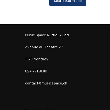
AJOUTER AU PANIER
était :
est :
CHF 723.00.
CHF 490.00.
Music Space Ruffieux Sàrl
Avenue du Théâtre 27
1870 Monthey
024 471 91 80
contact@musicspace.ch