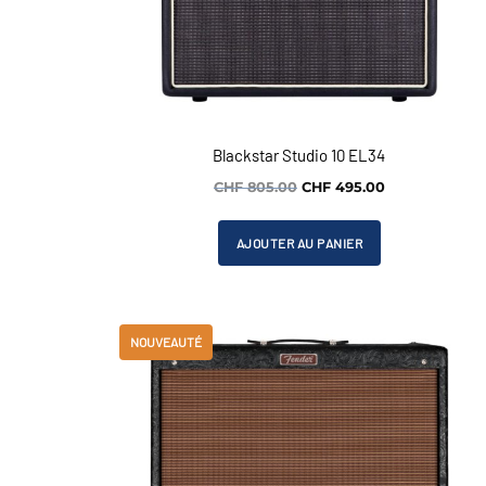
Blackstar Studio 10 EL34
Le
Le
CHF
805.00
CHF
495.00
prix
prix
initial
actuel
AJOUTER AU PANIER
était :
est :
CHF 805.00.
CHF 495.00.
NOUVEAUTÉ