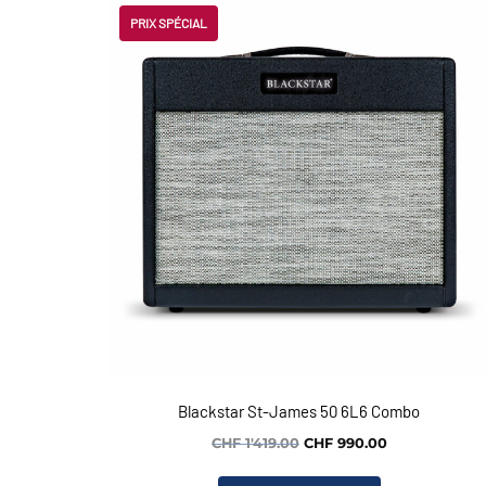
PRIX SPÉCIAL
Blackstar St-James 50 6L6 Combo
Le
Le
CHF
1'419.00
CHF
990.00
prix
prix