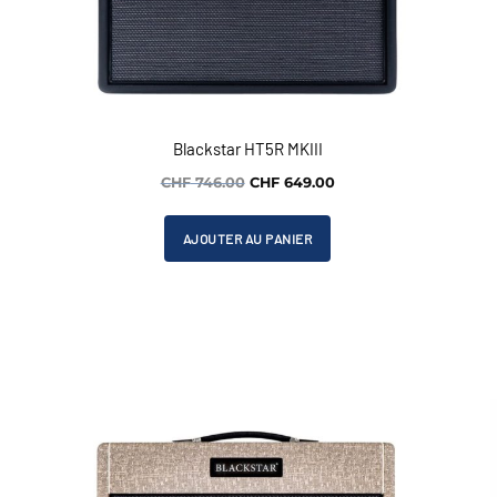
Blackstar HT5R MKIII
Le
Le
CHF
746.00
CHF
649.00
prix
prix
initial
actuel
AJOUTER AU PANIER
était :
est :
.
CHF 746.00.
CHF 649.00.