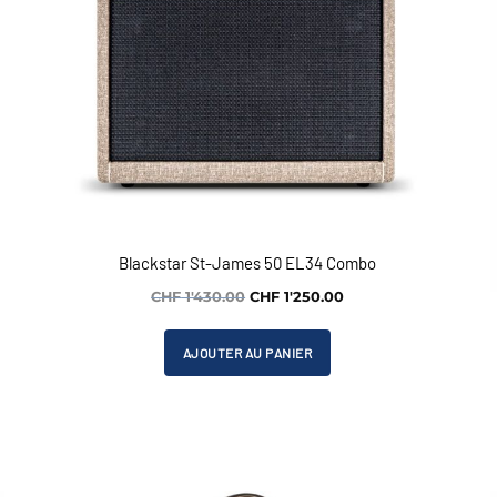
Blackstar St-James 50 EL34 Combo
Le
Le
CHF
1'430.00
CHF
1'250.00
prix
prix
initial
actuel
AJOUTER AU PANIER
était :
est :
CHF 1'430.00.
CHF 1'250.00.