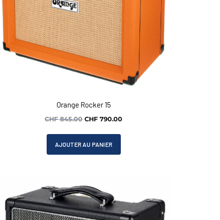
Orange Rocker 15
Le
Le
CHF
845.00
CHF
790.00
prix
prix
initial
actuel
AJOUTER AU PANIER
était :
est :
CHF 845.00.
CHF 790.00.