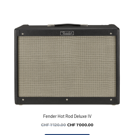
Fender Hot Rod Deluxe IV
Le
Le
CHF
1'120.00
CHF
1'000.00
prix
prix