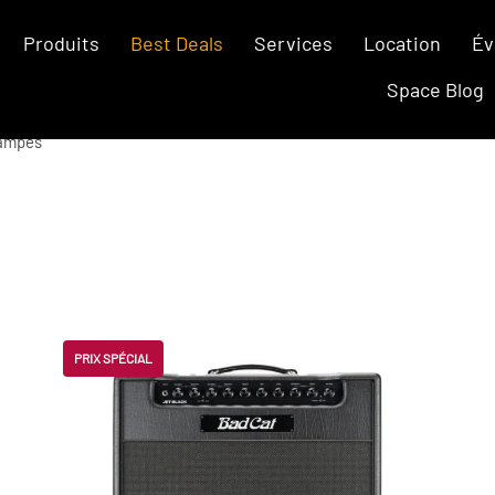
Produits
Best Deals
Services
Location
Év
Space Blog
lampes
PRIX SPÉCIAL