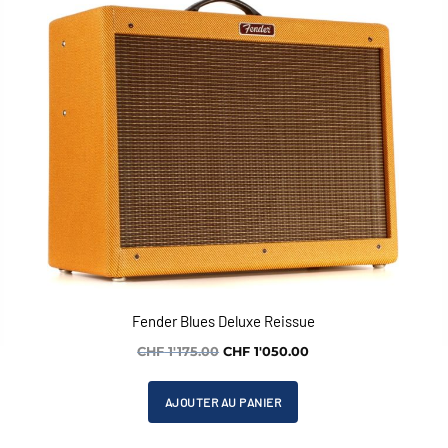
Fender Blues Deluxe Reissue
Le
Le
CHF
1'175.00
CHF
1'050.00
prix
prix
initial
actuel
AJOUTER AU PANIER
était :
est :
CHF 1'175.00.
CHF 1'050.00.