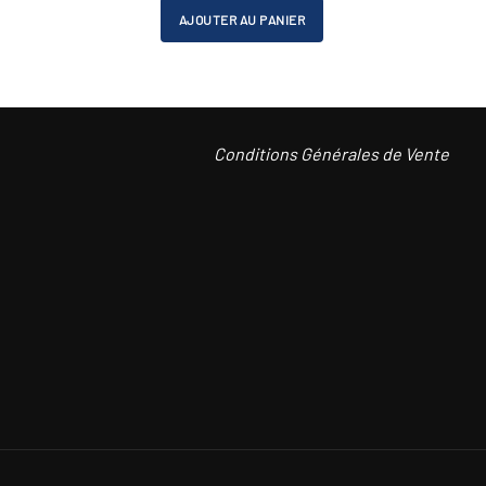
initial
actuel
AJOUTER AU PANIER
était :
est :
CHF 1'120.00.
CHF 1'000.00.
Conditions Générales de Vente