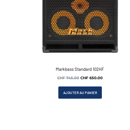
Markbass Standard 102HF
Le
Le
CHF
745.00
CHF
650.00
prix
prix
initial
actuel
AJOUTER AU PANIER
était :
est :
CHF 745.00.
CHF 650.00.