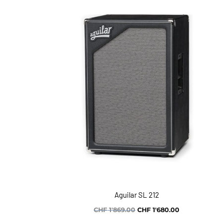
Aguilar SL 212
Le
Le
CHF
1'869.00
CHF
1'680.00
prix
prix