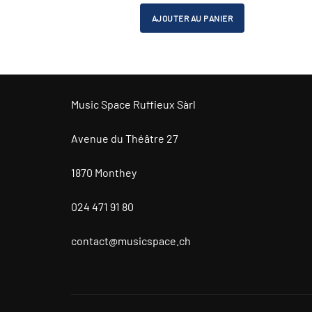
initial
actuel
AJOUTER AU PANIER
était :
est :
CHF 1'869.00.
CHF 1'680.00
Music Space Ruffieux Sàrl
Avenue du Théâtre 27
1870 Monthey
024 471 91 80
contact@musicspace.ch