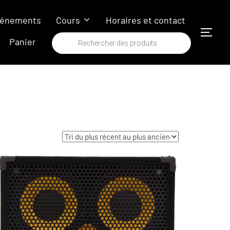
énements
Cours
Horaires et contact
PERM
Recherche
Panier
de
produits