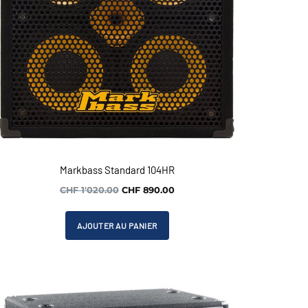
Markbass Standard 104HR
Le
Le
CHF
1'020.00
CHF
890.00
prix
prix
initial
actuel
AJOUTER AU PANIER
était :
est :
CHF 1'020.00.
CHF 890.00.