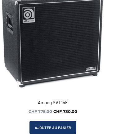
Ampeg SVT15E
Le
Le
CHF
775.00
CHF
730.00
prix
prix
initial
actuel
AJOUTER AU PANIER
était :
est :